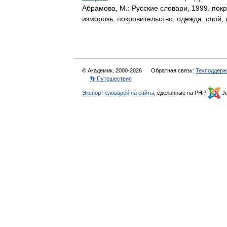
Абрамова, М.: Русские словари, 1999. покро
изморозь, покровительство, одежда, слой
© Академик, 2000-2026
Обратная связь:
Техподдерж
👣 Путешествия
Экспорт словарей на сайты
, сделанные на PHP,
Jo