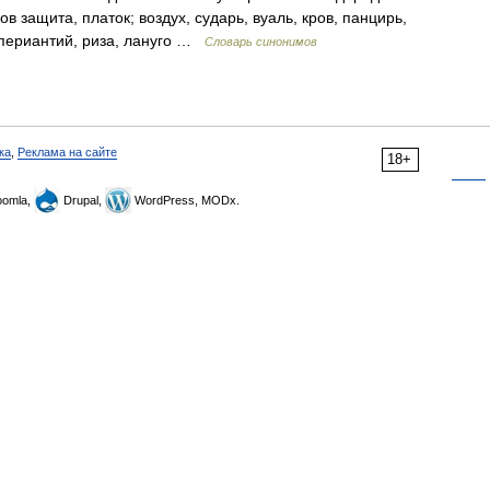
в защита, платок; воздух, сударь, вуаль, кров, панцирь,
, периантий, риза, лануго …
Словарь синонимов
ка
,
Реклама на сайте
18+
omla,
Drupal,
WordPress, MODx.