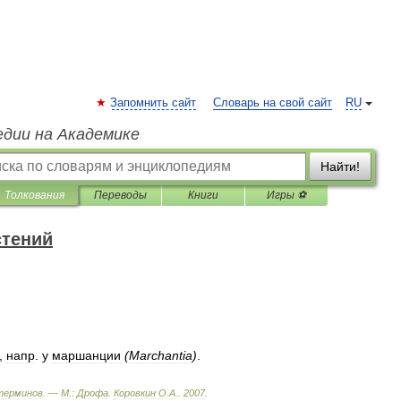
Запомнить сайт
Словарь на свой сайт
RU
едии на Академике
Найти!
Толкования
Переводы
Книги
Игры ⚽
стений
,
напр
.
у
маршанции
(
Marchantia
)
.
терминов
. —
М
.
:
Дрофа
.
Коровкин
О
.
А
.
.
2007
.