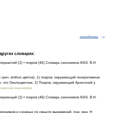
периблема
других словарях:
периантий (2) • покров (46) Словарь синонимов ASIS. В.Н.
еч. ánthos цветок), 1) покров, окружающий генеративные
, что Околоцветник. 2) Покров, окружающий Архегоний у
советская энциклопедия
перианций (2) • покров (46) Словарь синонимов ASIS. В.Н.
инонимов и сходных по смыслу выражений. под. ред. Н.