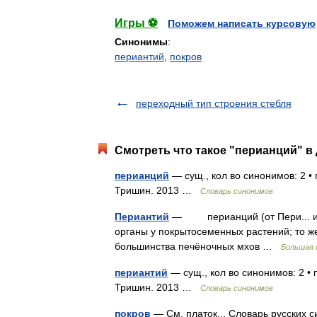
Игры ⚽
Поможем написать курсовую
Синонимы
:
периантий
,
покров
переходный тип строения стебля
Смотреть что такое "перианций" в 
перианций
— сущ., кол во синонимов: 2 • 
Тришин. 2013 …
Словарь синонимов
Периантий
— перианций (от Пери... и гр
органы у покрытосеменных растений; то же
большинства печёночных мхов …
Большая 
периантий
— сущ., кол во синонимов: 2 • 
Тришин. 2013 …
Словарь синонимов
покров
— См. платок... Словарь русских с