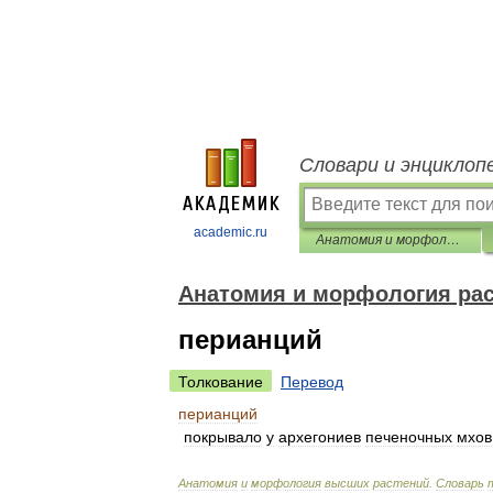
Словари и энциклоп
academic.ru
Анатомия и морфология растений
Анатомия и морфология ра
перианций
Толкование
Перевод
перианций
покрывало
у
архегониев
печеночных
мхов
Анатомия
и
морфология
высших
растений
.
Словарь